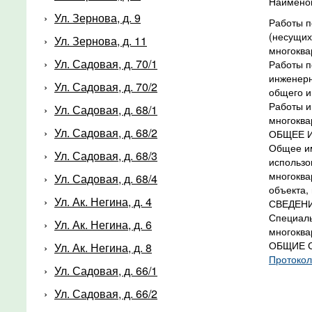
Наименов
Ул. Зернова, д. 9
Работы п
(несущих
Ул. Зернова, д. 11
многоква
Ул. Садовая, д. 70/1
Работы п
инженерн
Ул. Садовая, д. 70/2
общего и
Работы и
Ул. Садовая, д. 68/1
многоква
Ул. Садовая, д. 68/2
ОБЩЕЕ 
Общее им
Ул. Садовая, д. 68/3
использо
многоква
Ул. Садовая, д. 68/4
объекта,
Ул. Ак. Негина, д. 4
СВЕДЕН
Специаль
Ул. Ак. Негина, д. 6
многоква
ОБЩИЕ 
Ул. Ак. Негина, д. 8
Протокол
Ул. Садовая, д. 66/1
Ул. Садовая, д. 66/2