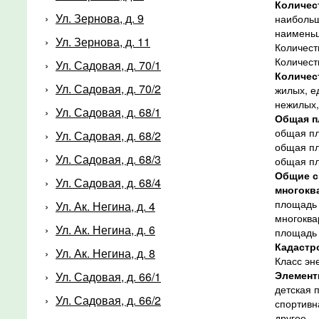
Количес
Ул. Зернова, д. 9
наибольш
наименьш
Ул. Зернова, д. 11
Количест
Количест
Ул. Садовая, д. 70/1
Количес
Ул. Садовая, д. 70/2
жилых, е
нежилых,
Ул. Садовая, д. 68/1
Общая пл
общая пл
Ул. Садовая, д. 68/2
общая пл
Ул. Садовая, д. 68/3
общая пл
Общие с
Ул. Садовая, д. 68/4
многокв
площадь 
Ул. Ак. Негина, д. 4
многоква
Ул. Ак. Негина, д. 6
площадь 
Кадастр
Ул. Ак. Негина, д. 8
Класс эн
Элемент
Ул. Садовая, д. 66/1
детская 
Ул. Садовая, д. 66/2
спортивн
другое